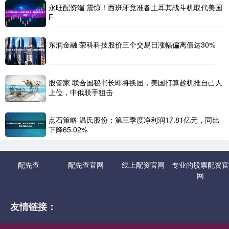
永旺配资端 震惊！西班牙竟准备土耳其战斗机取代美国
F
东润金融 荣科科技股价三个交易日涨幅偏离值达30%
股管家 联合国秘书长即将换届，美国打算趁机推自己人
上位，中俄联手狙击
点石策略 温氏股份：第三季度净利润17.81亿元，同比
下降65.02%
配先查
配先查官网
线上配资官网
专业的股票配资官
网
友情链接：