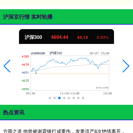
沪深京行情 实时轮播
沪深300
4694.44
43.13
0.93%
热点资讯
方圆之道 他曾被谢霆锋打成重伤，发妻流产6次绝情离开，