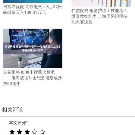
日富农优配 高铁电气：3月27日
仁信配资 银龄护理比技能考四
获融资买入188.81万元
维赛数智能力 上海国际护理技
能大赛决胜
云谷策略 红色丰碑薪火相承
——淮海战役烈士纪念塔建成开
放60周年
相关评论
本文评分
*