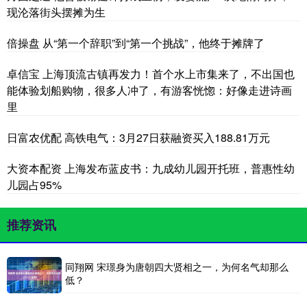
现沦落街头摆摊为生
倍操盘 从“第一个辞职”到“第一个挑战”，他终于摊牌了
卓信宝 上海顶流古镇再发力！首个水上市集来了，不出国也
能体验划船购物，很多人冲了，有游客恍惚：好像走进诗画
里
日富农优配 高铁电气：3月27日获融资买入188.81万元
大资本配资 上海发布蓝皮书：九成幼儿园开托班，普惠性幼
儿园占95%
推荐资讯
同翔网 宋璟身为唐朝四大贤相之一，为何名气却那么
低？