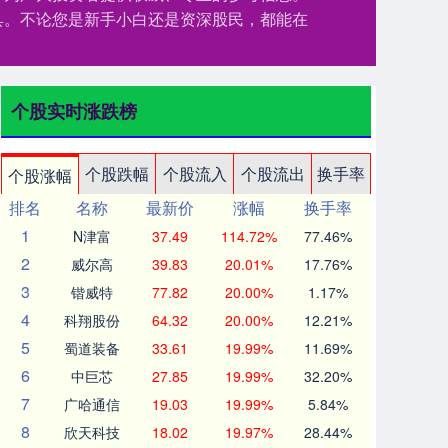
具。不论您是新手小白还是资深股民，都能在
个股实时涨跌榜
个股跌幅
个股流入
个股流出
换手率
个股涨幅
排名
名称
最新价
涨幅
换手率
1
N津富
37.49
114.72%
77.46%
2
威尔高
39.83
20.01%
17.76%
3
锴威特
77.82
20.00%
1.17%
4
科翔股份
64.32
20.00%
12.21%
5
蜀道装备
33.61
19.99%
11.69%
6
中巨芯
27.85
19.99%
32.20%
7
广哈通信
19.03
19.99%
5.84%
8
欣天科技
18.02
19.97%
28.44%