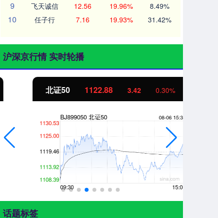
9
飞天诚信
12.56
19.96%
8.49%
10
任子行
7.16
19.93%
31.42%
沪深京行情 实时轮播
北证50
1122.88
创
3.42
0.30%
话题标签