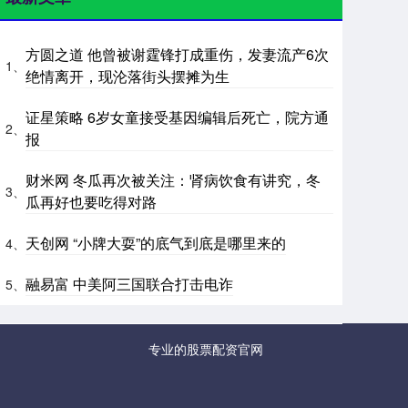
方圆之道 他曾被谢霆锋打成重伤，发妻流产6次
1、
绝情离开，现沦落街头摆摊为生
证星策略 6岁女童接受基因编辑后死亡，院方通
2、
报
财米网 冬瓜再次被关注：肾病饮食有讲究，冬
3、
瓜再好也要吃得对路
天创网 “小牌大耍”的底气到底是哪里来的
4、
融易富 中美阿三国联合打击电诈
5、
专业的股票配资官网