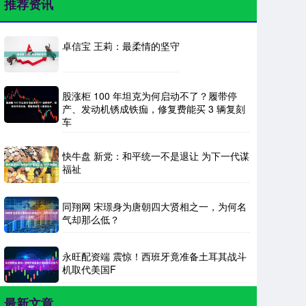
推荐资讯
卓信宝 王莉：最柔情的坚守
股涨柜 100 年坦克为何启动不了？履带停
产、发动机锈成铁痂，修复费能买 3 辆复刻
车
快牛盘 新党：和平统一不是退让 为下一代谋
福祉
同翔网 宋璟身为唐朝四大贤相之一，为何名
气却那么低？
永旺配资端 震惊！西班牙竟准备土耳其战斗
机取代美国F
最新文章