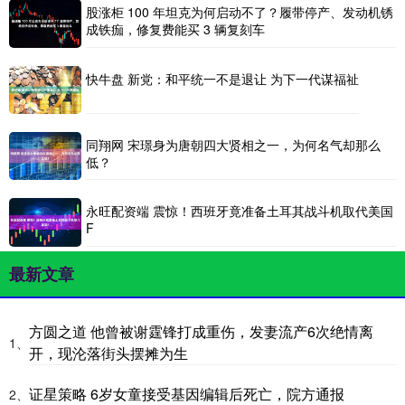
股涨柜 100 年坦克为何启动不了？履带停产、发动机锈
成铁痂，修复费能买 3 辆复刻车
快牛盘 新党：和平统一不是退让 为下一代谋福祉
同翔网 宋璟身为唐朝四大贤相之一，为何名气却那么
低？
永旺配资端 震惊！西班牙竟准备土耳其战斗机取代美国
F
最新文章
方圆之道 他曾被谢霆锋打成重伤，发妻流产6次绝情离
1、
开，现沦落街头摆摊为生
证星策略 6岁女童接受基因编辑后死亡，院方通报
2、