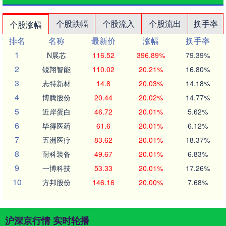
个股跌幅
个股流入
个股流出
换手率
个股涨幅
排名
名称
最新价
涨幅
换手率
1
N展芯
116.52
396.89%
79.39%
2
锐翔智能
110.02
20.21%
16.80%
3
志特新材
14.8
20.03%
14.18%
4
博腾股份
20.44
20.02%
14.77%
5
近岸蛋白
46.72
20.01%
5.62%
6
毕得医药
61.6
20.01%
6.12%
7
五洲医疗
83.62
20.01%
18.37%
8
耐科装备
49.67
20.01%
6.83%
9
一博科技
53.33
20.01%
17.26%
10
方邦股份
146.16
20.00%
7.68%
沪深京行情 实时轮播