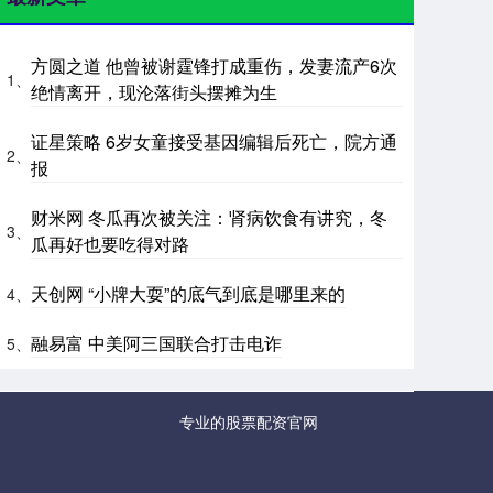
方圆之道 他曾被谢霆锋打成重伤，发妻流产6次
1、
绝情离开，现沦落街头摆摊为生
证星策略 6岁女童接受基因编辑后死亡，院方通
2、
报
财米网 冬瓜再次被关注：肾病饮食有讲究，冬
3、
瓜再好也要吃得对路
天创网 “小牌大耍”的底气到底是哪里来的
4、
融易富 中美阿三国联合打击电诈
5、
专业的股票配资官网