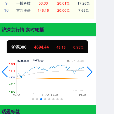
9
一博科技
53.33
20.01%
17.26%
10
方邦股份
146.16
20.00%
7.68%
沪深京行情 实时轮播
北证50
1134.24
创
11.37
1.01%
话题标签