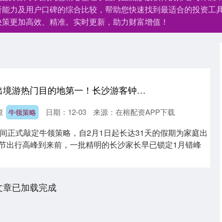
析能力及用户口碑的综合比较，帮助您快速找到最适合的投资工
决策更加高效、精准。实时更新，助力财富增值！
牛领策略 泰国重返出境游热门目的地第一！长沙游客钟爱错峰游，预订量增长超20%
查
日期：12-03
来源：在榕配资APP下载
牛领策略
间正式敲定牛领策略，自2月1日起长达31天的假期为家庭出
在春节出行高峰到来前，一批精明的长沙家长早已锁定1月错峰
文章已加载完成