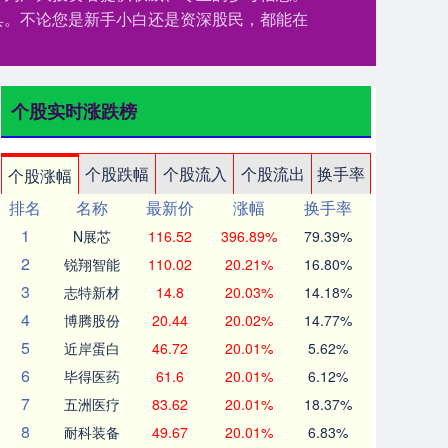
具。不论您是新手小白还是资深股民，都能在
个股实时涨跌榜
个股跌幅
个股流入
个股流出
换手率
个股涨幅
排名
名称
最新价
涨幅
换手率
1
N展芯
116.52
396.89%
79.39%
2
锐翔智能
110.02
20.21%
16.80%
3
志特新材
14.8
20.03%
14.18%
4
博腾股份
20.44
20.02%
14.77%
5
近岸蛋白
46.72
20.01%
5.62%
6
毕得医药
61.6
20.01%
6.12%
7
五洲医疗
83.62
20.01%
18.37%
8
耐科装备
49.67
20.01%
6.83%