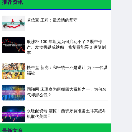
推荐资讯
卓信宝 王莉：最柔情的坚守
股涨柜 100 年坦克为何启动不了？履带停
产、发动机锈成铁痂，修复费能买 3 辆复刻
车
快牛盘 新党：和平统一不是退让 为下一代谋
福祉
同翔网 宋璟身为唐朝四大贤相之一，为何名
气却那么低？
永旺配资端 震惊！西班牙竟准备土耳其战斗
机取代美国F
最新文章