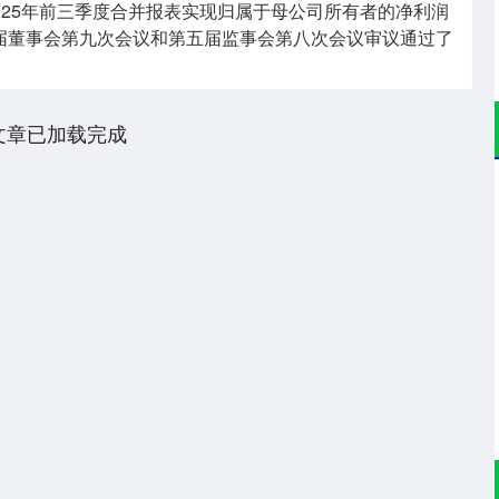
025年前三季度合并报表实现归属于母公司所有者的净利润
第五届董事会第九次会议和第五届监事会第八次会议审议通过了
文章已加载完成
深证成指
14311.01
02%
200.89
1.42%