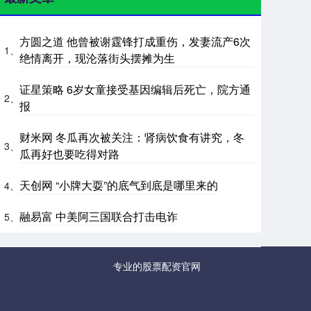
方圆之道 他曾被谢霆锋打成重伤，发妻流产6次
1、
绝情离开，现沦落街头摆摊为生
证星策略 6岁女童接受基因编辑后死亡，院方通
2、
报
财米网 冬瓜再次被关注：肾病饮食有讲究，冬
3、
瓜再好也要吃得对路
天创网 “小牌大耍”的底气到底是哪里来的
4、
融易富 中美阿三国联合打击电诈
5、
专业的股票配资官网