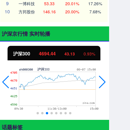
9
一博科技
53.33
20.01%
17.26%
10
方邦股份
146.16
20.00%
7.68%
沪深京行情 实时轮播
沪深300
4694.44
北
43.13
0.93%
话题标签