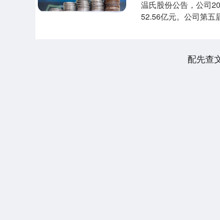
温氏股份公告，公司2
52.56亿元。公司
2025年....
配先查
上证指数
3940.04
.40
2.13%
39.68
1.