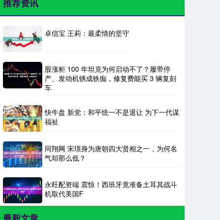
推荐资讯
卓信宝 王莉：最柔情的坚守
股涨柜 100 年坦克为何启动不了？履带停
产、发动机锈成铁痂，修复费能买 3 辆复刻
车
快牛盘 新党：和平统一不是退让 为下一代谋
福祉
同翔网 宋璟身为唐朝四大贤相之一，为何名
气却那么低？
永旺配资端 震惊！西班牙竟准备土耳其战斗
机取代美国F
最新文章