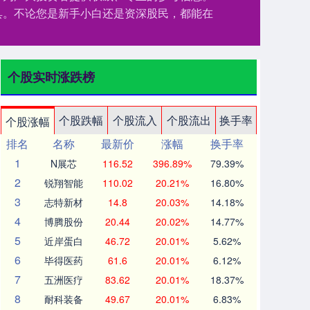
具。不论您是新手小白还是资深股民，都能在
个股实时涨跌榜
个股跌幅
个股流入
个股流出
换手率
个股涨幅
排名
名称
最新价
涨幅
换手率
1
N展芯
116.52
396.89%
79.39%
2
锐翔智能
110.02
20.21%
16.80%
3
志特新材
14.8
20.03%
14.18%
4
博腾股份
20.44
20.02%
14.77%
5
近岸蛋白
46.72
20.01%
5.62%
6
毕得医药
61.6
20.01%
6.12%
7
五洲医疗
83.62
20.01%
18.37%
8
耐科装备
49.67
20.01%
6.83%