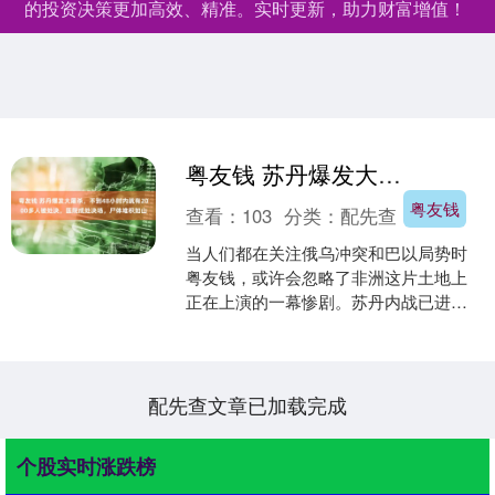
的投资决策更加高效、精准。实时更新，助力财富增值！
粤友钱 苏丹爆发大屠杀，不到48小时内就有2000多人被处决，医院成处决场，尸体堆积如山
粤友钱
查看：
103
分类：
配先查
当人们都在关注俄乌冲突和巴以局势时
粤友钱，或许会忽略了非洲这片土地上
正在上演的一幕惨剧。苏丹内战已进
入“地狱模式”，这里发生的每一桩悲惨故
事，似乎都在告诉我们：....
配先查文章已加载完成
个股实时涨跌榜