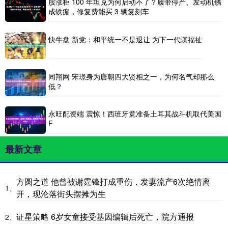
股涨柜 100 年坦克为何启动不了？履带停产、发动机锈
成铁痂，修复费能买 3 辆复刻车
快牛盘 新党：和平统一不是退让 为下一代谋福祉
同翔网 宋璟身为唐朝四大贤相之一，为何名气却那么
低？
永旺配资端 震惊！西班牙竟准备土耳其战斗机取代美国
F
最新文章
方圆之道 他曾被谢霆锋打成重伤，发妻流产6次绝情离
1、
开，现沦落街头摆摊为生
证星策略 6岁女童接受基因编辑后死亡，院方通报
2、