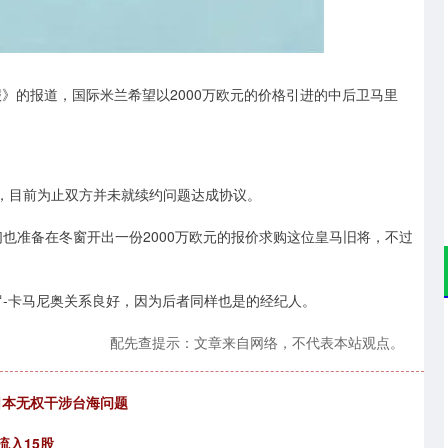
深证成指
14311.01
%
200.89
1.42%
报》的报道，国际米兰希望以2000万欧元的价格引进的中后卫马里
年，目前为止双方并未就续约问题达成协议。
也准备在冬窗开出一份2000万欧元的报价求购这位皇马旧将，不过
罗-卡马尼奥关系良好，因为后者同样也是的经纪人。
配先查提示：文章来自网络，不代表本站观点。
日本无权干涉台海问题
流入15股