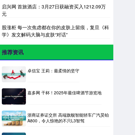
启兴网 首旅酒店：3月27日获融资买入1212.09万
元
股涨柜 每一次焦虑都在你的皮肤上留痕，复旦《科
学》发文解码大脑与皮肤“对话”
推荐资讯
卓信宝 王莉：最柔情的坚守
嘉多网 干杯！2025年最佳啤酒节游览地
浙商证券证交所 高端旗舰智能轿车广汽昊铂
A800，令人惊艳的不只L3智驾