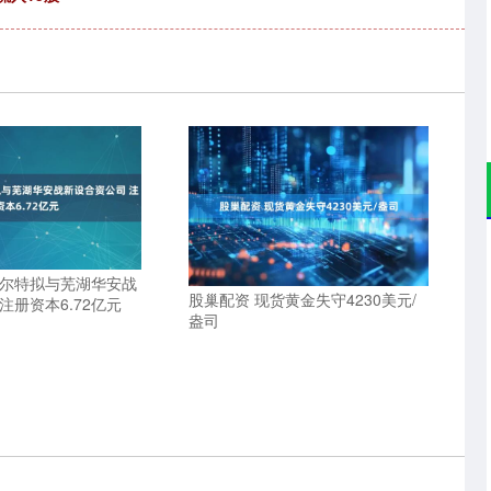
阿尔特拟与芜湖华安战
股巢配资 现货黄金失守4230美元/
注册资本6.72亿元
盎司