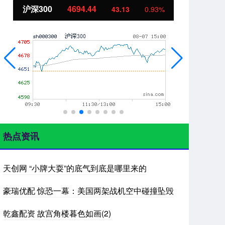
沪深300
4694.44
北证
43.13
0.93%
热点资讯
天创网 “小牌大耍”的底气到底是哪里来的
豪瑞优配 惊恐一幕：美国两架战机空中碰撞坠毁
乾鑫配资 故宫角楼暮色如画(2)