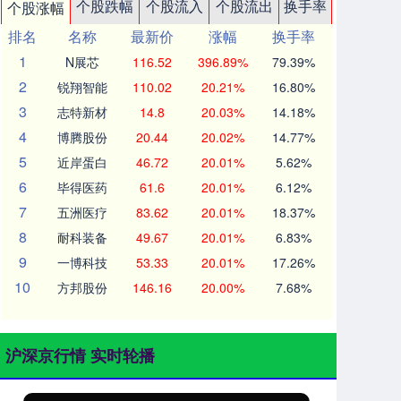
个股跌幅
个股流入
个股流出
换手率
个股涨幅
排名
名称
最新价
涨幅
换手率
1
N展芯
116.52
396.89%
79.39%
2
锐翔智能
110.02
20.21%
16.80%
3
志特新材
14.8
20.03%
14.18%
4
博腾股份
20.44
20.02%
14.77%
5
近岸蛋白
46.72
20.01%
5.62%
6
毕得医药
61.6
20.01%
6.12%
7
五洲医疗
83.62
20.01%
18.37%
8
耐科装备
49.67
20.01%
6.83%
9
一博科技
53.33
20.01%
17.26%
10
方邦股份
146.16
20.00%
7.68%
沪深京行情 实时轮播