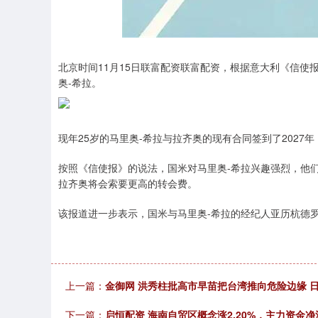
上证指数
3940.04
0
2.13%
39.68
1.02
北京时间11月15日联富配资联富配资，根据意大利《信使
奥-希拉。
现年25岁的马里奥-希拉与拉齐奥的现有合同签到了2027
按照《信使报》的说法，国米对马里奥-希拉兴趣强烈，他们
拉齐奥将会索要更高的转会费。
该报道进一步表示，国米与马里奥-希拉的经纪人亚历杭德
上一篇：
金御网 洪秀柱批高市早苗把台湾推向危险边缘 
下一篇：
启恒配资 海南自贸区概念涨2.20%，主力资金净