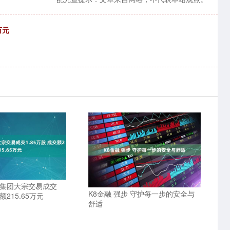
万元
威集团大宗交易成交
K8金融 强步 守护每一步的安全与
额215.65万元
舒适