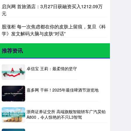
启兴网 首旅酒店：3月27日获融资买入1212.09万
元
股涨柜 每一次焦虑都在你的皮肤上留痕，复旦《科
学》发文解码大脑与皮肤“对话”
推荐资讯
卓信宝 王莉：最柔情的坚守
嘉多网 干杯！2025年最佳啤酒节游览地
浙商证券证交所 高端旗舰智能轿车广汽昊铂
A800，令人惊艳的不只L3智驾