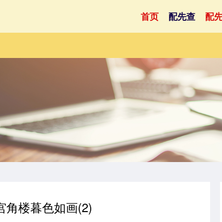
首页
配先查
配
宫角楼暮色如画(2)