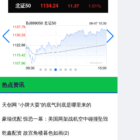
北证50
1134.24
创
11.37
1.01%
热点资讯
天创网 “小牌大耍”的底气到底是哪里来的
豪瑞优配 惊恐一幕：美国两架战机空中碰撞坠毁
乾鑫配资 故宫角楼暮色如画(2)