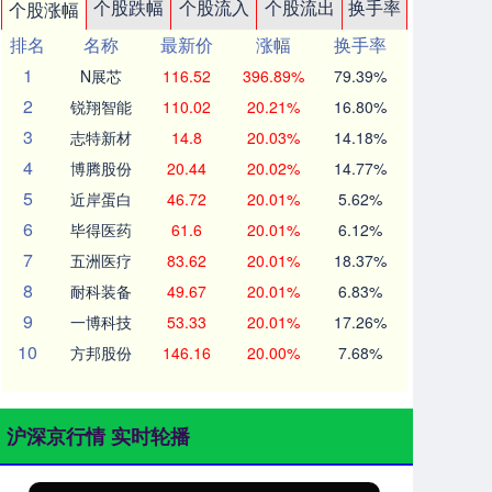
个股跌幅
个股流入
个股流出
换手率
个股涨幅
排名
名称
最新价
涨幅
换手率
1
N展芯
116.52
396.89%
79.39%
2
锐翔智能
110.02
20.21%
16.80%
3
志特新材
14.8
20.03%
14.18%
4
博腾股份
20.44
20.02%
14.77%
5
近岸蛋白
46.72
20.01%
5.62%
6
毕得医药
61.6
20.01%
6.12%
7
五洲医疗
83.62
20.01%
18.37%
8
耐科装备
49.67
20.01%
6.83%
9
一博科技
53.33
20.01%
17.26%
10
方邦股份
146.16
20.00%
7.68%
沪深京行情 实时轮播