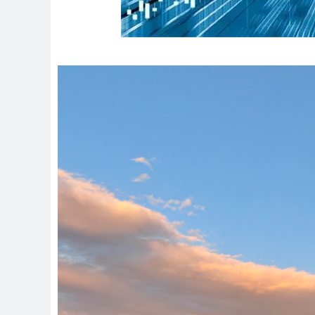
深证成指
14311.01
.68
1.02%
200.89
1