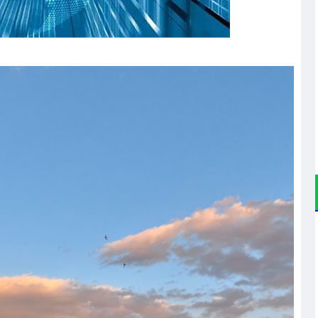
沪深300
4694.44
.42%
43.13
0.93%