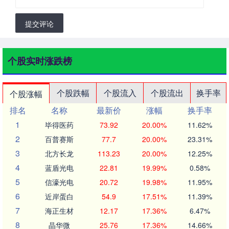
提交评论
个股实时涨跌榜
个股跌幅
个股流入
个股流出
换手率
个股涨幅
排名
名称
最新价
涨幅
换手率
1
毕得医药
73.92
20.00%
11.62%
2
百普赛斯
77.7
20.00%
23.31%
3
北方长龙
113.23
20.00%
12.25%
4
蓝盾光电
22.81
19.99%
0.58%
5
信濠光电
20.72
19.98%
11.95%
6
近岸蛋白
54.9
17.51%
11.39%
7
海正生材
12.17
17.36%
6.47%
8
晶华微
25.76
17.36%
14.66%