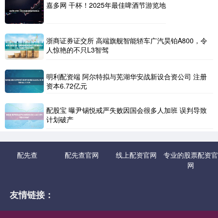
嘉多网 干杯！2025年最佳啤酒节游览地
浙商证券证交所 高端旗舰智能轿车广汽昊铂A800，令
人惊艳的不只L3智驾
明利配资端 阿尔特拟与芜湖华安战新设合资公司 注册
资本6.72亿元
配股宝 曝尹锡悦戒严失败因国会很多人加班 误判导致
计划破产
配先查
配先查官网
线上配资官网
专业的股票配资官
网
友情链接：